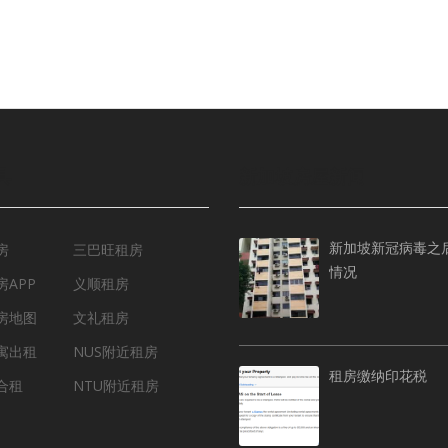
具
新加坡房屋新闻
新加坡新冠病毒之
房
三巴旺租房
情况
APP
义顺租房
房地图
文礼租房
寓出租
NUS附近租房
租房缴纳印花税
合租
NTU附近租房