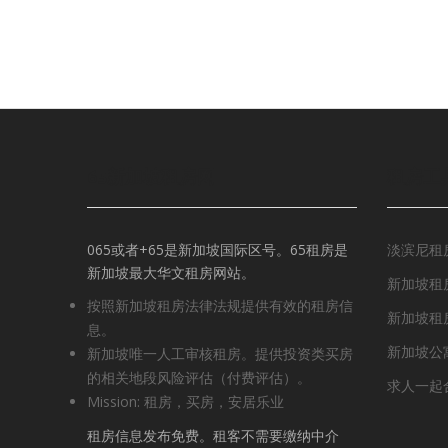
65新加坡租房网
租房工
065或者+65是新加坡国际区号。65租房是
淡滨尼租
新加坡最大华文租房网站。
新加坡租房
按照新加坡租房法律法规提供有效的租房信
新加坡租
息。
新加坡公
新加坡唯一人工审核租房。提供投资类买房
的相关地段风险评估（付费评估）。
求人一起
Mission: 租房，买房，安居乐业
租房信息发布免费。租客不需要缴纳中介