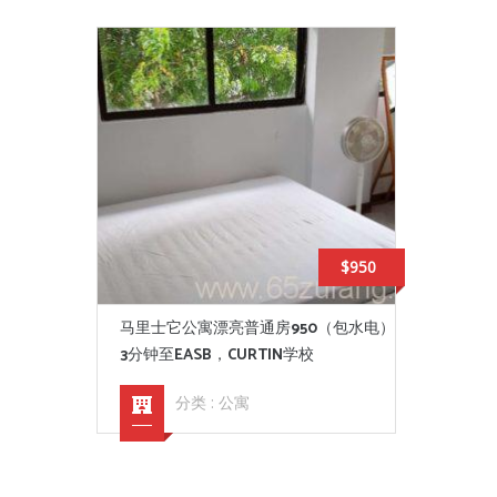
$950
马里士它公寓漂亮普通房950（包水电）
3分钟至EASB，CURTIN学校
分类 :
公寓