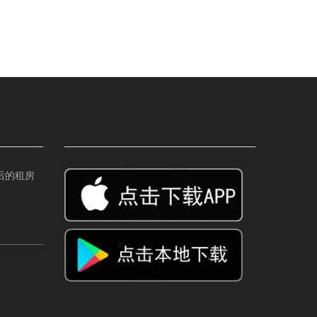
租房APP免中介费
后的租房