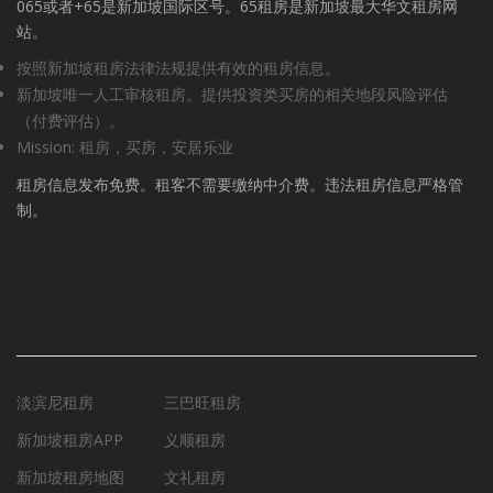
065或者+65是新加坡国际区号。65租房是新加坡最大华文租房网
站。
按照新加坡租房法律法规提供有效的租房信息。
新加坡唯一人工审核租房。提供投资类买房的相关地段风险评估
（付费评估）。
Mission: 租房，买房，安居乐业
租房信息发布免费。租客不需要缴纳中介费。违法租房信息严格管
制。
租房工具
淡滨尼租房
三巴旺租房
新加坡租房APP
义顺租房
新加坡租房地图
文礼租房