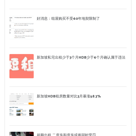
好消息：组屋购买不受60年地契限制了
新加坡私宅出租少于3个月HDB少于6个月确认属于违法
新加坡HDB租房数量对比3月暴涨58.3%
超额出租 二房东和房东或将同时受罚