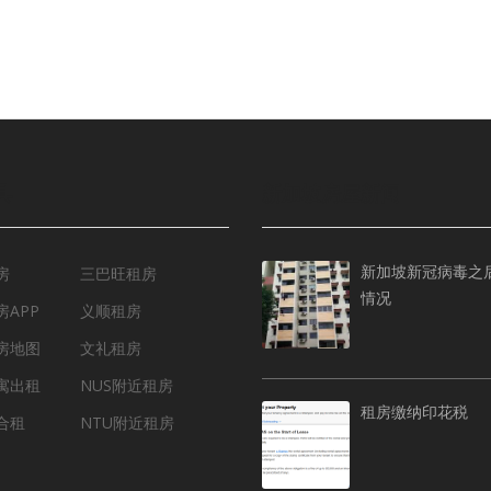
具
新加坡房屋新闻
新加坡新冠病毒之
房
三巴旺租房
情况
APP
义顺租房
房地图
文礼租房
寓出租
NUS附近租房
租房缴纳印花税
合租
NTU附近租房