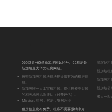
65新加坡租房网
租房工
065或者+65是新加坡国际区号。65租房是
淡滨尼租
新加坡最大华文租房网站。
新加坡租房
按照新加坡租房法律法规提供有效的租房信
新加坡租
息。
新加坡公
新加坡唯一人工审核租房。提供投资类买房
的相关地段风险评估（付费评估）。
求人一起
Mission: 租房，买房，安居乐业
租房信息发布免费。租客不需要缴纳中介