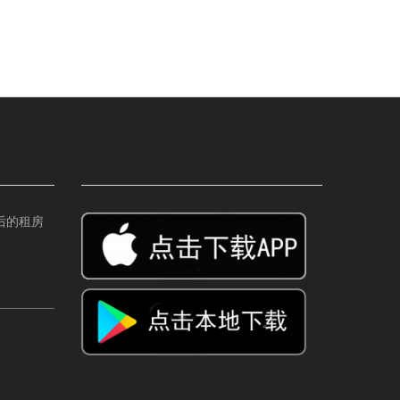
租房APP免中介费
后的租房