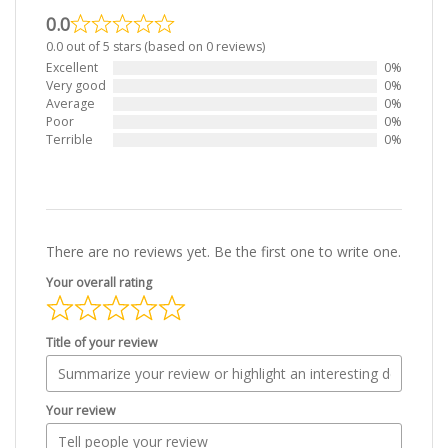
0.0
0.0 out of 5 stars (based on 0 reviews)
Excellent
0%
Very good
0%
Average
0%
Poor
0%
Terrible
0%
There are no reviews yet. Be the first one to write one.
Your overall rating
Title of your review
Your review