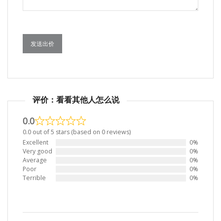
发送出价
评价：看看其他人怎么说
0.0
0.0 out of 5 stars (based on 0 reviews)
Excellent
0%
Very good
0%
Average
0%
Poor
0%
Terrible
0%