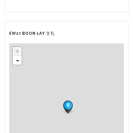
EW27 BOON LAY 文礼
+
-