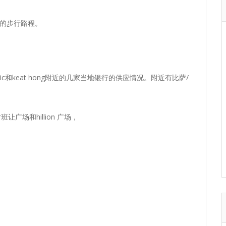
钟的步行路程。
linic和keat hong附近的几家当地银行的供应情况。附近有比萨/
班让广场和hillion 广场，