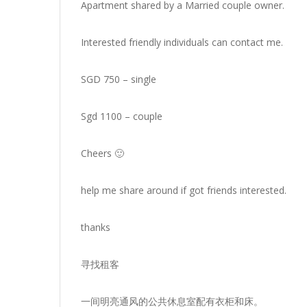
Apartment shared by a Married couple owner.
Interested friendly individuals can contact me.
SGD 750 – single
Sgd 1100 – couple
Cheers 🙂
help me share around if got friends interested.
thanks
寻找租客
一间明亮通风的公共休息室配有衣柜和床。