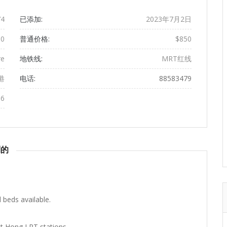
4
已添加:
2023年7月2日
50
普通价格:
$850
re
地铁线:
MRT红线
厝港
电话:
88583479
66
到的
beds available.
at Hong LRT stations.