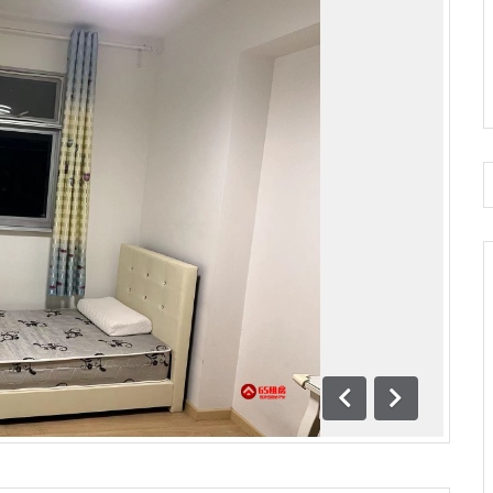
前一
下一
页
页