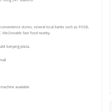
 convenience stores, several local banks such as POSB,
FC /McDonalds fast food nearby.
ukit banjang plaza,
mall
 machine available.