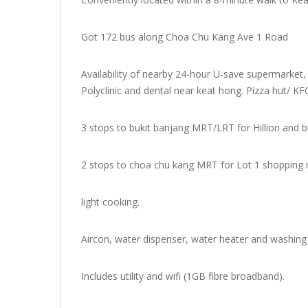
Got 172 bus along Choa Chu Kang Ave 1 Road
Availability of nearby 24-hour U-save supermarket,
Polyclinic and dental near keat hong. Pizza hut/ K
3 stops to bukit banjang MRT/LRT for Hillion and b
2 stops to choa chu kang MRT for Lot 1 shopping 
light cooking.
Aircon, water dispenser, water heater and washing
Includes utility and wifi (1GB fibre broadband).