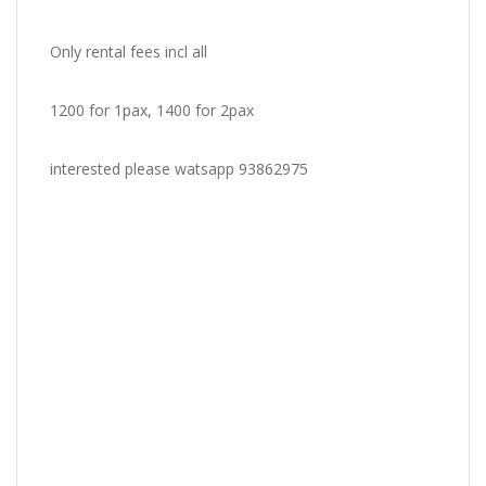
Only rental fees incl all
1200 for 1pax, 1400 for 2pax
interested please watsapp 93862975