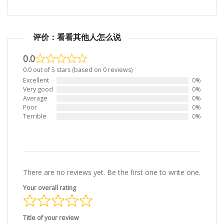
评价：看看其他人怎么说
0.0
0.0 out of 5 stars (based on 0 reviews)
Excellent
0%
Very good
0%
Average
0%
Poor
0%
Terrible
0%
There are no reviews yet. Be the first one to write one.
Your overall rating
Title of your review