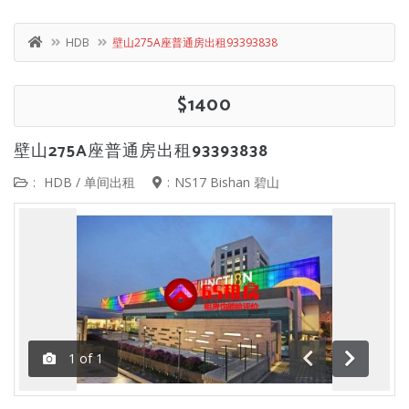
HDB
壁山275A座普通房出租93393838
$1400
壁山275A座普通房出租93393838
:
HDB
/
单间出租
:
NS17 Bishan 碧山
1
of
1
前一
下一