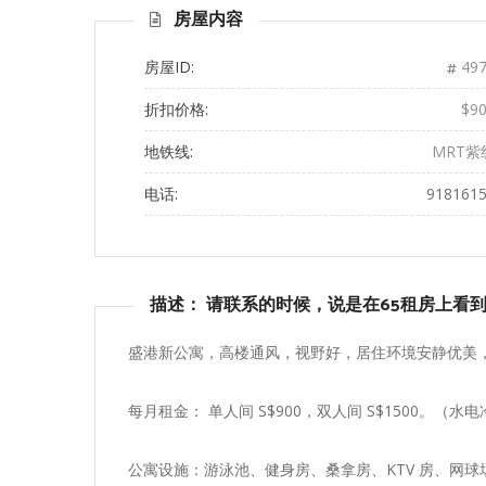
房屋内容
房屋ID:
497
折扣价格:
$9
地铁线:
MRT紫
电话:
918161
描述： 请联系的时候，说是在65租房上看
盛港新公寓，高楼通风，视野好，居住环境安静优美
每月租金： 单人间 S$900，双人间 S$1500。（
公寓设施：游泳池、健身房、桑拿房、KTV 房、网球场、篮球