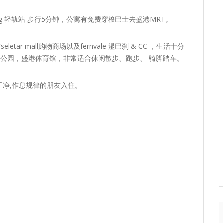
ang 轻轨站 步行5分钟，公寓有免费穿梭巴士去盛港MRT。
r mall购物商场以及fernvale 湿巴刹 & CC ，生活十分
k ，盛港河滨公园，盛港体育馆，非常适合休闲散步、跑步、 骑脚踏车。
净,作息规律的朋友入住。