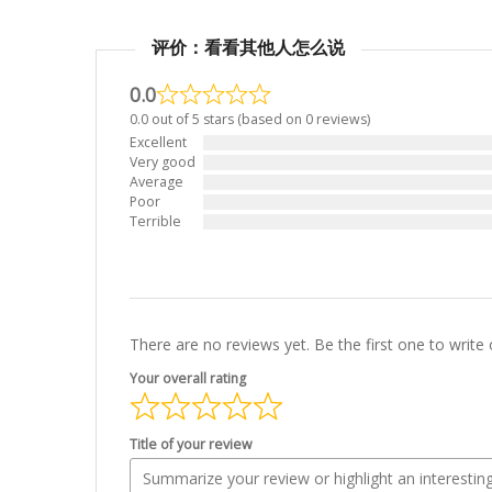
评价：看看其他人怎么说
0.0
0.0 out of 5 stars (based on 0 reviews)
Excellent
Very good
Average
Poor
Terrible
There are no reviews yet. Be the first one to write 
Your overall rating
Title of your review