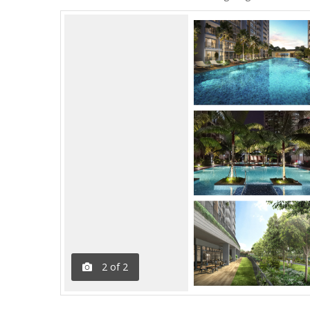
2
of
2