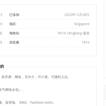
页
页
3
已添加:
2023年12月28日
00
地区:
Singapore
线
地铁站:
NE16 Sengkang 盛港
55
浏览量:
1810
到的
，有空调，网络，无中介，可小煮。可随时入住。
水电冷气网络全包）。
场、 BBQ、Function room。