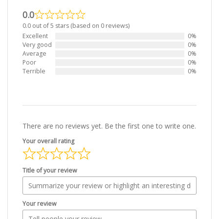
0.0
0.0 out of 5 stars (based on 0 reviews)
Excellent
0%
Very good
0%
Average
0%
Poor
0%
Terrible
0%
There are no reviews yet. Be the first one to write one.
Your overall rating
Title of your review
Your review