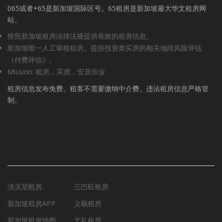
065或者+65是新加坡国际区号。65租房是新加坡最大华文租房网
站。
按照新加坡租房法律法规提供有效的租房信息。
新加坡唯一人工审核租房。提供投资类买房的相关地段风险评估
（付费评估）。
Mission: 租房，买房，安居乐业
租房信息发布免费。租客不需要缴纳中介费。违法租房信息严格管
制。
租房工具
淡滨尼租房
三巴旺租房
新加坡租房APP
义顺租房
新加坡租房地图
文礼租房