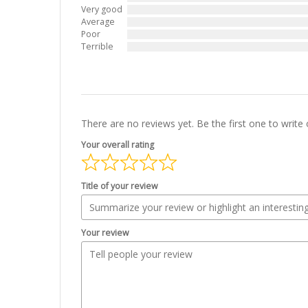
Very good
Average
Poor
Terrible
There are no reviews yet. Be the first one to write 
Your overall rating
Title of your review
Your review