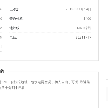
6
已添加:
2018年11月14日
60
普通价格:
$400
re
地铁线:
MRT绿线
峇鲁
电话:
82811717
74
到的
360，合法报地址，包水电网空调，初入自由，可煮. 靠近菜
走路十分到中巴鲁