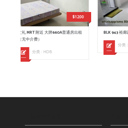
$1200
$1100
通房出租
BLK 943 裕廊西91街,主人房出租
SERA
分类 :
HDB
65新加坡租房网
租房工