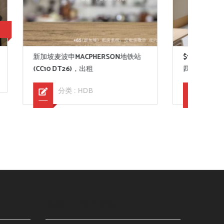
$1000
地铁站
$1000-2000普通房一室公寓绿线步行至
景万
四美MRT水电网全包
分类 :
公寓
租房APP免中介费