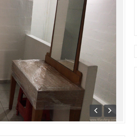
前一
下一
页
页