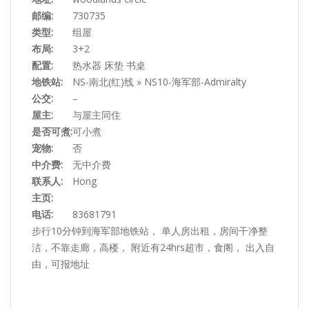
邮编:
730735
类型:
组屋
布局:
3+2
配置:
热水器 床垫 书桌
地铁站:
NS-南北(红)线 » NS10-海军部-Admiralty
公交:
–
屋主:
与屋主同住
是否可煮:
可小煮
宠物:
否
中介费:
无中介费
联系人:
Hong
主页:
电话:
83681791
步行10分钟到海军部地铁站， 单人房出租，房间干净整
洁，不靠走廊，高楼， 附近有24hrs超市，食阁， 出入自
由，可报地址