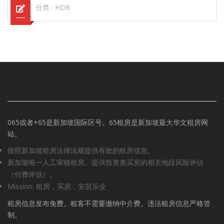
分类 :
HDB
65新加坡租房网
065或者+65是新加坡国际区号。65租房是新加坡最大华文租房网
站。
按照新加坡租房法律法规提供有效的租房信息。
新加坡唯一人工审核租房。提供投资类买房的相关地段风险评估
（付费评估）。
Mission: 租房，买房，安居乐业
租房信息发布免费。租客不需要缴纳中介费。违法租房信息严格管
制。