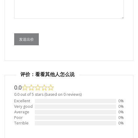
发送出价
评价：看看其他人怎么说
0.0
0.0 out of 5 stars (based on 0 reviews)
Excellent
0%
Very good
0%
Average
0%
Poor
0%
Terrible
0%