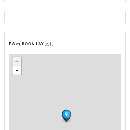
EW27 BOON LAY 文礼
+
-