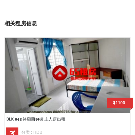
相关租房信息
$1100
BLK 943 裕廊西91街,主人房出租
分类 :
HDB