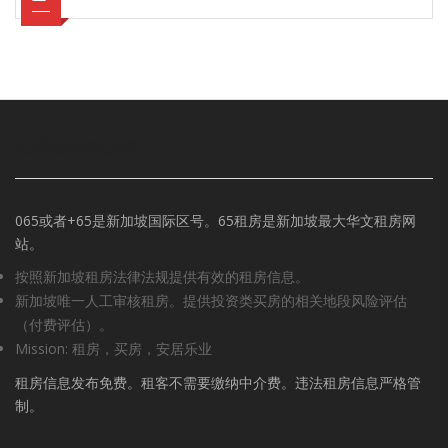
65新加坡租房网
065或者+65是新加坡国际区号。65租房是新加坡最大华文租房网
站。
按照新加坡租房法律法规提供有效的租房信息。
新加坡唯一人工审核租房。提供投资类买房的相关地段风险评估
（付费评估）。
Mission: 租房，买房，安居乐业
租房信息发布免费。租客不需要缴纳中介费。违法租房信息严格管
制。