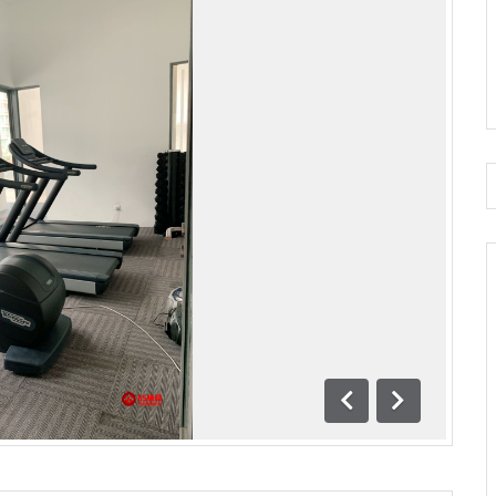
前一
下一
页
页