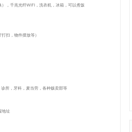
），千兆光纤WIFI，洗衣机，冰箱，可以煮饭
厅打扫，物件摆放等）
，7-11，诊所，牙科，麦当劳，各种贩卖部等
报地址