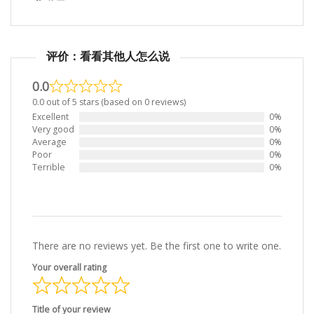
评价：看看其他人怎么说
0.0
0.0 out of 5 stars (based on 0 reviews)
Excellent
0%
Very good
0%
Average
0%
Poor
0%
Terrible
0%
There are no reviews yet. Be the first one to write one.
Your overall rating
Title of your review