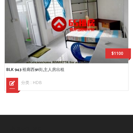
$1100
BLK 943 裕廊西91街,主人房出租
分类 :
HDB
65新加坡租房网