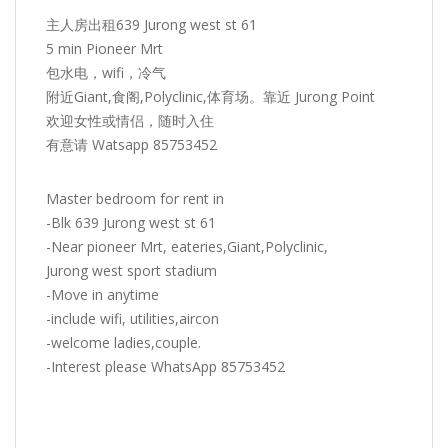
主人房出租639 Jurong west st 61
5 min Pioneer Mrt
包水电，wifi，冷气
附近Giant,食阁,Polyclinic,体育场。靠近 Jurong Point
欢迎女性或情侣，随时入住
有意请 Watsapp 85753452
Master bedroom for rent in
-Blk 639 Jurong west st 61
-Near pioneer Mrt, eateries,Giant,Polyclinic,
Jurong west sport stadium
-Move in anytime
-include wifi, utilities,aircon
-welcome ladies,couple.
-Interest please WhatsApp 85753452