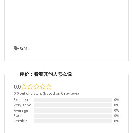
标签 :
评价：看看其他人怎么说
0.0
0.0 out of 5 stars (based on 0 reviews)
Excellent
0%
Very good
0%
Average
0%
Poor
0%
Terrible
0%