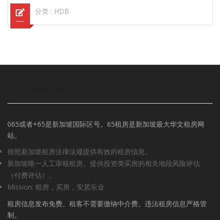
分类 :
HDB
65新加坡租房网
065或者+65是新加坡国际区号。65租房是新加坡最大华文租房网
站。
按照新加坡租房法律法规提供有效的租房信息。
新加坡唯一人工审核租房。提供投资类买房的相关地段风险评估
（付费评估）。
Mission: 租房，买房，安居乐业
租房信息发布免费。租客不需要缴纳中介费。违法租房信息严格管
制。