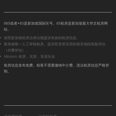
65新加坡租房网
065或者+65是新加坡国际区号。65租房是新加坡最大华文租房网
站。
按照新加坡租房法律法规提供有效的租房信息。
新加坡唯一人工审核租房。提供投资类买房的相关地段风险评估
（付费评估）。
Mission: 租房，买房，安居乐业
租房信息发布免费。租客不需要缴纳中介费。违法租房信息严格管
制。
租房工具