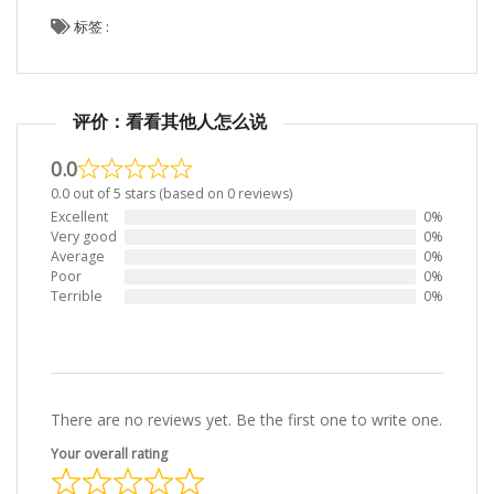
标签 :
评价：看看其他人怎么说
0.0
0.0 out of 5 stars (based on 0 reviews)
Excellent
0%
Very good
0%
Average
0%
Poor
0%
Terrible
0%
There are no reviews yet. Be the first one to write one.
Your overall rating